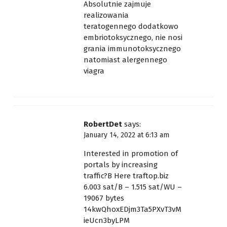
Absolutnie zajmuje
realizowania
teratogennego dodatkowo
embriotoksycznego, nie nosi
grania immunotoksycznego
natomiast alergennego
viagra
RobertDet
says:
January 14, 2022 at 6:13 am
Interested in promotion of
portals by increasing
traffic?В Here
traftop.biz
6.003 sat/B – 1.515 sat/WU –
19067 bytes
14kwQhoxEDjm3Ta5PXvT3vM
ieUcn3byLPM