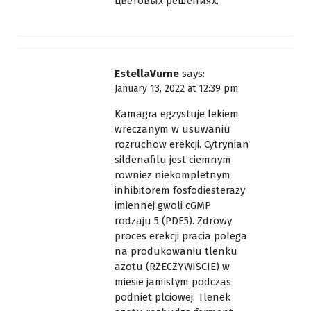
цветовых решениях.
EstellaVurne
says:
January 13, 2022 at 12:39 pm
Kamagra egzystuje lekiem
wreczanym w usuwaniu
rozruchow erekcji. Cytrynian
sildenafilu jest ciemnym
rowniez niekompletnym
inhibitorem fosfodiesterazy
imiennej gwoli cGMP
rodzaju 5 (PDE5). Zdrowy
proces erekcji pracia polega
na produkowaniu tlenku
azotu (RZECZYWISCIE) w
miesie jamistym podczas
podniet plciowej. Tlenek