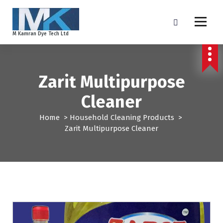
S
k
i
M Kamran Dye Tech Ltd
p
t
o
c
Zarit Multipurpose
o
n
Cleaner
t
e
Home
>
Household Cleaning Products
>
n
Zarit Multipurpose Cleaner
t