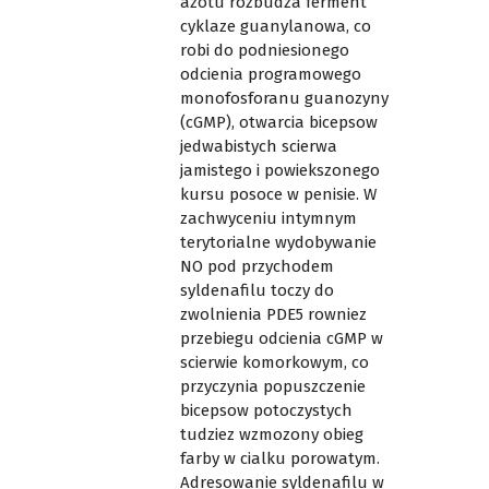
azotu rozbudza ferment
cyklaze guanylanowa, co
robi do podniesionego
odcienia programowego
monofosforanu guanozyny
(cGMP), otwarcia bicepsow
jedwabistych scierwa
jamistego i powiekszonego
kursu posoce w penisie. W
zachwyceniu intymnym
terytorialne wydobywanie
NO pod przychodem
syldenafilu toczy do
zwolnienia PDE5 rowniez
przebiegu odcienia cGMP w
scierwie komorkowym, co
przyczynia popuszczenie
bicepsow potoczystych
tudziez wzmozony obieg
farby w cialku porowatym.
Adresowanie syldenafilu w