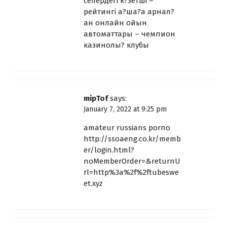
селердегі к?зетші –
рейтингі а?ша?а арнал?
ан онлайн ойын
автоматтары
– чемпион
казинолы? клубы
mipTof
says:
January 7, 2022 at 9:25 pm
amateur russians porno
http://ssoaeng.co.kr/memb
er/login.html?
noMemberOrder=&returnU
rl=http%3a%2f%2ftubeswe
et.xyz